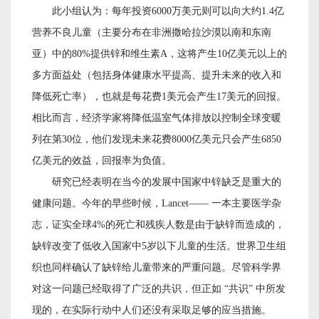
此小组认为：每年投资
6000万美元则可以向大约1.4亿
营养不良儿童（主要分布在非洲撒哈拉沙漠以南和东南
亚）中的80%提供锌和维生素A，这将产生10亿美元以上的
多方面益处（包括身体健康水平提高、提升未来的收入和
降低死亡率），也就是每花费1美元会产生17美元的回报。
相比而言，经济学家将降低温室气体排放以控制全球变暖
列在第30位，他们发现未来花费8000亿美元只会产生6850
亿美元的效益，回报率为负值。
研究已经表明在当今的发展中国家中锌缺乏是重大的
健康问题。今年的早些时候，
Lancet—— 一本主要医学杂
志，证实全球4%的死亡和残疾人数是由于缺锌而造成的，
缺锌改变了低收入国家中5岁以下儿童的生活。世界卫生组
织也同样确认了缺锌给儿童带来的严重问题。尽管科学界
对这一问题已经取得了广泛的共识，但正如 “共识” 中所发
现的，在实际行动中人们还没有采取足够的应当措施。