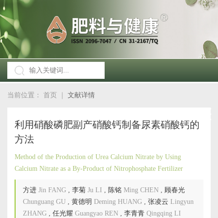
当前位置：
首页
｜
文献详情
利用硝酸磷肥副产硝酸钙制备尿素硝酸钙的
方法
Method of the Production of Urea Calcium Nitrate by Using
Calcium Nitrate as a By-Product of Nitrophosphate Fertilizer
方进
Jin FANG
,
李菊
Ju LI
,
陈铭
Ming CHEN
,
顾春光
Chunguang GU
,
黄德明
Deming HUANG
,
张凌云
Lingyun
ZHANG
,
任光耀
Guangyao REN
,
李青青
Qingqing LI