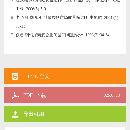
5
汪家铭.新型高效复合肥料硝酸铵钙生产及市场概况[J].化肥
工业, 2006(5):7-9.
6
尚乃明, 胡永刚.硝酸铵钙市场前景探讨[J].中氮肥, 2004 (1):
11-13.
7
佚名.硝钙尿素复合肥问世[J].氮肥设计, 1996(2):34-34.
HTML 全文
PDF 下载
925.0 KB
导出引用