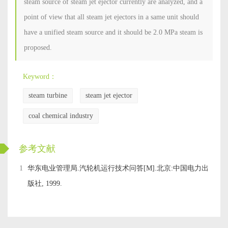
steam source of steam jet ejector currently are analyzed, and a
point of view that all steam jet ejectors in a same unit should
have a unified steam source and it should be 2.0 MPa steam is
proposed.
Keyword：
steam turbine
steam jet ejector
coal chemical industry
ckwx
参考文献
1
华东电业管理局.汽轮机运行技术问答[M].北京:中国电力出
版社, 1999.