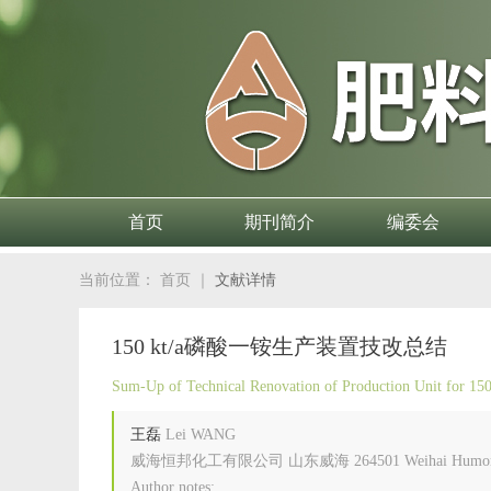
首页
期刊简介
编委会
当前位置：
首页
｜
文献详情
150 kt/a磷酸一铵生产装置技改总结
Sum-Up of Technical Renovation of Production Unit for 1
王磊
Lei WANG
威海恒邦化工有限公司 山东威海 264501 Weihai Humon Chemic
Author notes: