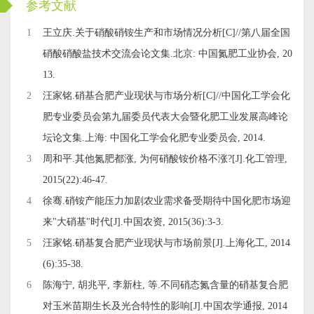
ckwx
参考文献
1
王立庆.关于硝酸硝铵生产和市场情况分析[C]//第八届全国
硝酸硝酸盐技术交流会论文集.北京: 中国氮肥工业协会, 20
13.
2
汪家铭.硝基合肥产业现状与市场分析[C]//中国化工学会化
肥专业委员会第九届委员代表大会暨化肥工业发展高峰论
坛论文集.上海: 中国化工学会化肥专业委员会, 2014.
3
周和平.其他氮肥都涨, 为何硝酸铵价格不涨?[J].化工管理,
2015(22):46-47.
4
徐骞.硝铵产能压力加剧农业需求备受期待中国化肥市场迎
来"大硝基"时代[J].中国农资, 2015(36):3-3.
5
汪家铭.硝基复合肥产业现状与市场前景[J].上海化工, 2014
(6):35-38.
6
陈海宁, 胡兆平, 李新柱, 等.不同硝态氮含量的硝基复合肥
对玉米苗期生长及光合特性的影响[J].中国农学通报, 2014