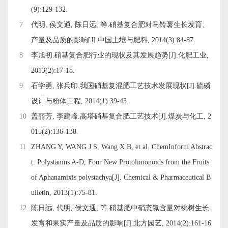
(9):129-132.
7
代明, 侯文通, 陈日远, 等.硝基复合肥对马铃薯生长发育、
产量及品质的影响[J].中国土壤与肥料, 2014(3):84-87.
8
李旭初.硝基复合肥行业的现状及其发展趋势[J].化肥工业,
2013(2):17-18.
9
石学勇, 张兵印.我国硝基复混肥工艺技术发展现状[J].硫磷
设计与粉体工程, 2014(1):39-43.
10
盖丽芳, 李建峰.高塔硝基复合肥工艺技术[J].煤炭与化工, 2
015(2):136-138.
11
ZHANG Y, WANG J S, Wang X B, et al. ChemInform Abstrac
t: Polystanins A-D, Four New Protolimonoids from the Fruits
of Aphanamixis polystachya[J]. Chemical & Pharmaceutical B
ulletin, 2013(1):75-81.
12
陈日远, 代明, 侯文通, 等.硝基肥中硝态氮含量对桃树生长
发育和果实产量及品质的影响[J].北方园艺, 2014(2):161-16