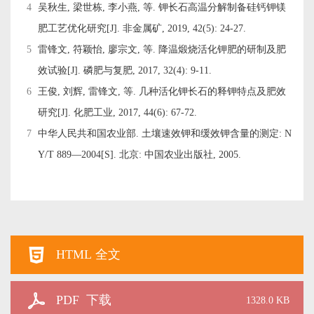
4
吴秋生, 梁世栋, 李小燕, 等. 钾长石高温分解制备硅钙钾镁
肥工艺优化研究[J]. 非金属矿, 2019, 42(5): 24-27.
5
雷锋文, 符颖怡, 廖宗文, 等. 降温煅烧活化钾肥的研制及肥
效试验[J]. 磷肥与复肥, 2017, 32(4): 9-11.
6
王俊, 刘辉, 雷锋文, 等. 几种活化钾长石的释钾特点及肥效
研究[J]. 化肥工业, 2017, 44(6): 67-72.
7
中华人民共和国农业部. 土壤速效钾和缓效钾含量的测定: N
Y/T 889—2004[S]. 北京: 中国农业出版社, 2005.
HTML 全文
PDF 下载
1328.0 KB