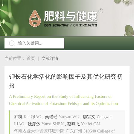
当前位置：
首页
｜
文献详情
钾长石化学活化的影响因子及其优化研究初
报
A Preliminary Report on the Study of Influencing Factors of
Chemical Activation of Potassium Feldspar and Its Optimization
乔凯
Kai QIAO
,
吴瑶瑶
Yaoyao WU
,
廖宗文
Zongwen
LIAO
,
沈彦汐
Yanxi SHEN
,
蔡燕飞
Yanfei CAI
华南农业大学资源环境学院 广东广州 510640 College of