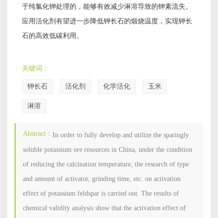
于纯氯化钾处理的，能够有效减少淋溶导致的钾素流失。
应用活化剂有望进一步降低钾长石的煅烧温度，实现钾长
石的高效低碳利用。
关键词：
钾长石
活化剂
化学活化
玉米
淋溶
Abstract：
In order to fully develop and utilize the sparingly
soluble potassium ore resources in China, under the condition
of reducing the calcination temperature, the research of type
and amount of activator, grinding time, etc. on activation
effect of potassium feldspar is carried out. The results of
chemical validity analysis show that the activation effect of