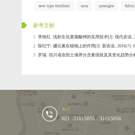
new type fertilizer
urea
synergist
fulvi
ckwx
参考文献
1
李艳红. 浅析生化黄腐酸钾的实用技术[J]. 现代农业, 2014(
2
陈纪宁. 硼元素在植物上的作用[J]. 新农业, 2016(7): 6
3
罗瑞. 四川省农田土壤养分含量现状及其变化趋势分析[D].
电话
021 -31015055 / 31015056