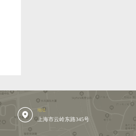
地址
上海市云岭东路345号