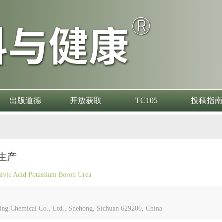
出版道德
开放获取
TC105
投稿指
生产
ulvic Acid Potassium Boron Urea
cal Co., Ltd., Shehong, Sichuan 629200, China