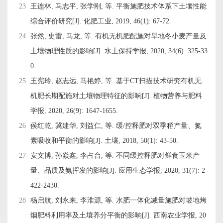
23
王连林, 马志平, 张学刚, 等. 平衡施肥技术体系下土壤性能
综合评价研究[J]. 化肥工业, 2019, 46(1): 67-72.
24
张然, 史雷, 马龙, 等. 有机无机肥配施对旱地冬小麦产量及
土壤物理性质的影响[J]. 水土保持学报, 2020, 34(6): 325-33
0.
25
王宪玲, 赵志远, 马艳婷, 等. 基于CT扫描技术研究有机无
机肥长期配施对土壤物理特征的影响[J]. 植物营养与肥料
学报, 2020, 26(9): 1647-1655.
26
侯红乾, 冀建华, 刘益仁, 等. 缓/控释肥对双季稻产量、氮
素吸收和平衡的影响[J]. 土壤, 2018, 50(1): 43-50.
27
安文博, 孙焱鑫, 李占台, 等. 不同缓控释肥对鲜食玉米产
量、品质及氨挥发的影响[J]. 应用生态学报, 2020, 31(7): 2
422-2430.
28
杨启航, 刘永来, 李淮源, 等. 水肥一体化减量施肥对坡地烤
烟肥料利用率及土壤养分平衡的影响[J]. 西南农业学报, 20