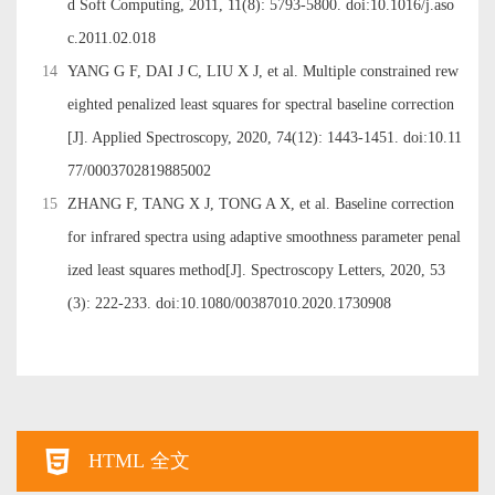
d Soft Computing, 2011, 11(8): 5793-5800. doi:
10.1016/j.aso
c.2011.02.018
14
YANG G F, DAI J C, LIU X J, et al. Multiple constrained rew
eighted penalized least squares for spectral baseline correction
[J]. Applied Spectroscopy, 2020, 74(12): 1443-1451. doi:
10.11
77/0003702819885002
15
ZHANG F, TANG X J, TONG A X, et al. Baseline correction
for infrared spectra using adaptive smoothness parameter penal
ized least squares method[J]. Spectroscopy Letters, 2020, 53
(3): 222-233. doi:
10.1080/00387010.2020.1730908
HTML 全文