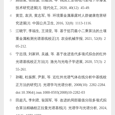
3
姚德俊, 岳昌盛, 吕建国, 等. 我国工业场地污染地下水修复
技术研究进展[J]. 现代化工, 2020, 40(12): 45-49.
4
黄芸, 袁洪, 黄志军, 等. 环境重金属暴露对人群健康危害研
究进展[J]. 中国公共卫生, 2016, 32(8): 1113-1116.
5
江晓宇, 李福生, 王清亚, 等. 基于惩罚最小二乘算法的土壤
重金属检测光谱基线校正[J]. 农业机械学报, 2021, 52(8): 2
05-212.
6
宁志强, 刘家祥, 吴越, 等. 基于改进迭代多项式拟合的红外
光谱基线校正方法[J]. 激光与光电子学进展, 2020, 57(3): 2
55-261.
7
孙毅, 杜振辉, 尹新, 等. 近红外光谱气体在线分析中基线校
正方法的研究[J]. 光谱学与光谱分析, 2008(10): 2282-2284.
doi:
10.3964/j.issn.1000-0593(2008)10-2282-03
8
田超凡, 李剑君, 翁国军, 等. 改进的局部最值分段多项式拟
合算法精确校正拉曼光谱基线[J]. 光谱学与光谱分析, 2024,