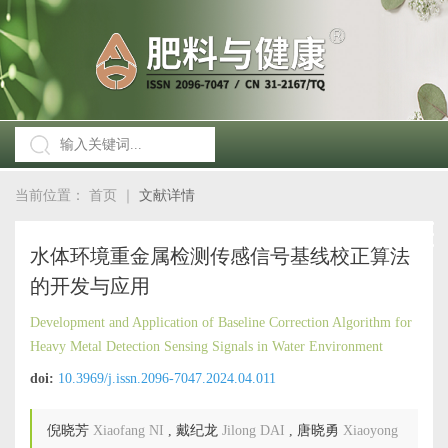
当前位置：
首页
｜
文献详情
水体环境重金属检测传感信号基线校正算法
的开发与应用
Development and Application of Baseline Correction Algorithm for
Heavy Metal Detection Sensing Signals in Water Environment
doi:
10.3969/j.issn.2096-7047.2024.04.011
倪晓芳
Xiaofang NI
,
戴纪龙
Jilong DAI
,
唐晓勇
Xiaoyong