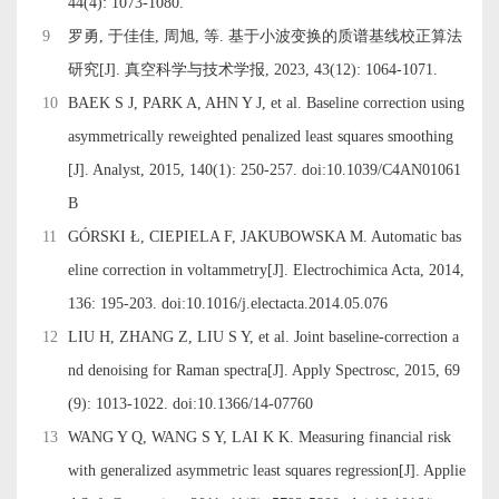
44(4): 1073-1080.
9
罗勇, 于佳佳, 周旭, 等. 基于小波变换的质谱基线校正算法
研究[J]. 真空科学与技术学报, 2023, 43(12): 1064-1071.
10
BAEK S J, PARK A, AHN Y J, et al. Baseline correction using
asymmetrically reweighted penalized least squares smoothing
[J]. Analyst, 2015, 140(1): 250-257. doi:
10.1039/C4AN01061
B
11
GÓRSKI Ł, CIEPIELA F, JAKUBOWSKA M. Automatic bas
eline correction in voltammetry[J]. Electrochimica Acta, 2014,
136: 195-203. doi:
10.1016/j.electacta.2014.05.076
12
LIU H, ZHANG Z, LIU S Y, et al. Joint baseline-correction a
nd denoising for Raman spectra[J]. Apply Spectrosc, 2015, 69
(9): 1013-1022. doi:
10.1366/14-07760
13
WANG Y Q, WANG S Y, LAI K K. Measuring financial risk
with generalized asymmetric least squares regression[J]. Applie