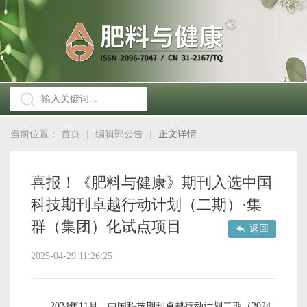
当前位置：
首页
｜
编辑部公告
｜
正文详情
喜报！《肥料与健康》期刊入选中国
科技期刊卓越行动计划（二期）·集
群（集团）化试点项目
返回
2025-04-29 11:26:25
2024
年
11
月，中国科技期刊卓越行动计划二期（
2024