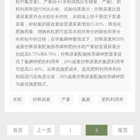
粒中氮含量)、产量因子(水稻成熟区生物量、产量)、肥
料利用率进行对比分析。试验结果显示：控释尿素比普
通尿素更符合水稻生长特性，水稻地上部干重优于普通
尿素，籽粒氮的吸收量较普通尿素增加15.83%；降低化
肥施用量、增施有机肥可提高水稻对养分的吸收和养分
向籽粒中的迁移；在等氮磷钾量情况下，控释尿素和20%
减量控释尿素配施推荐磷钾肥的水稻产量较普通尿素分
别提高8.75%和8.70%；控释尿素配施推荐磷钾肥显著提
高了氮磷钾肥的利用率，20%减量控释尿素的氮肥利用率
可提高21.40%。从降低施肥成本、提高肥料利用率和控
制面源污染角度出发，20%减量控释尿素配施推荐磷钾肥
为最优施肥模式。
水稻
控释尿素
产量
氮素
肥料利用率
首页
上一页
1
2
尾页