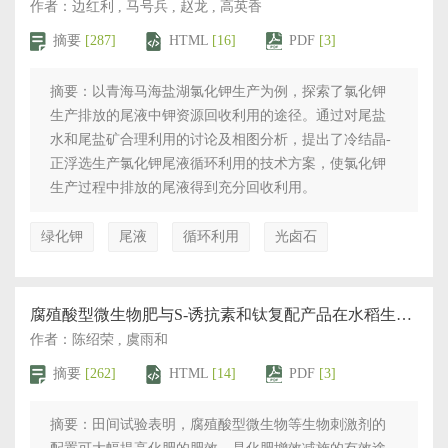
作者：边红利 , 马号兵 , 赵龙 , 高英香
摘要
[287]
HTML
[16]
PDF
[3]
摘要：以青海马海盐湖氯化钾生产为例，探索了氯化钾
生产排放的尾液中钾资源回收利用的途径。通过对尾盐
水和尾盐矿合理利用的讨论及相图分析，提出了冷结晶-
正浮选生产氯化钾尾液循环利用的技术方案，使氯化钾
生产过程中排放的尾液得到充分回收利用。
绿化钾
尾液
循环利用
光卤石
腐殖酸型微生物肥与S-诱抗素和钛复配产品在水稻生产中的应用研究
作者：陈绍荣 , 虞雨和
摘要
[262]
HTML
[14]
PDF
[3]
摘要：田间试验表明，腐殖酸型微生物等生物刺激剂的