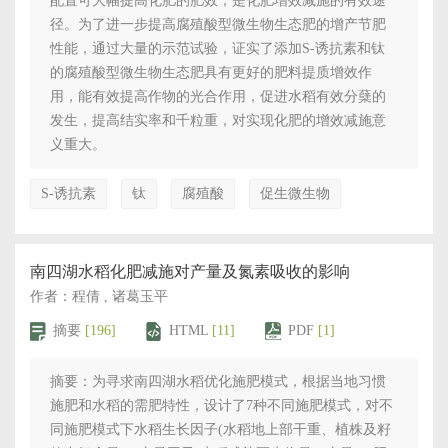
配置可大幅提高化肥的肥效，是化肥增效减施的有效途
径。为了进一步提高腐殖酸型微生物生态肥的增产节肥
性能，通过大量的示范试验，证实了添加S-诱抗素和钛
的腐殖酸型微生物生态肥具有更好的肥料提质增效作
用，能有效提高作物的光合作用，促进水稻有效分蘖的
发生，提高结实率和千粒重，对实现化肥的增效减施意
义重大。
S-诱抗素
钛
腐殖酸
促生微生物
南四湖水稻化肥减施对产量及氮素吸收的影响
作者：程倩 , 诸葛玉平
摘要
[196]
HTML
[11]
PDF
[1]
摘要：为寻求南四湖水稻优化施肥模式，根据当地习惯
施肥和水稻的需肥特性，设计了7种不同施肥模式，对不
同施肥模式下水稻生长因子(水稻地上部干重、植株及籽