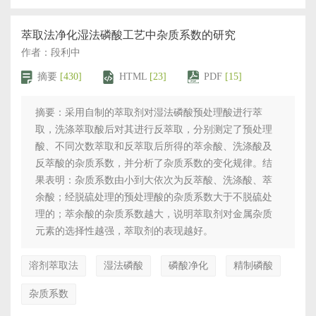
萃取法净化湿法磷酸工艺中杂质系数的研究
作者：段利中
摘要
[430]
HTML
[23]
PDF
[15]
摘要：采用自制的萃取剂对湿法磷酸预处理酸进行萃
取，洗涤萃取酸后对其进行反萃取，分别测定了预处理
酸、不同次数萃取和反萃取后所得的萃余酸、洗涤酸及
反萃酸的杂质系数，并分析了杂质系数的变化规律。结
果表明：杂质系数由小到大依次为反萃酸、洗涤酸、萃
余酸；经脱硫处理的预处理酸的杂质系数大于不脱硫处
理的；萃余酸的杂质系数越大，说明萃取剂对金属杂质
元素的选择性越强，萃取剂的表现越好。
溶剂萃取法
湿法磷酸
磷酸净化
精制磷酸
杂质系数