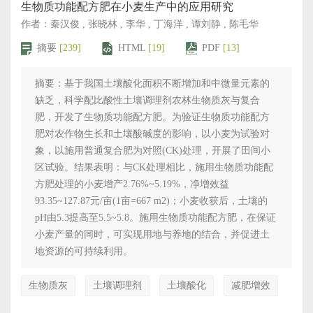
生物质功能配方肥在小麦生产中的应用研究
作者：秦汉俊 , 张晓林 , 李华 , 丁海洋 , 谭刘静 , 陈毛华
摘要
[239]
HTML
[19]
PDF
[13]
摘要：基于我国土壤酸化面积不断增加和中微量元素的
缺乏，科学配比酸性土壤调理剂农林生物质灰与复合
肥，开发了生物质功能配方肥。为验证生物质功能配方
肥对农作物生长和土壤酸碱度的影响，以小麦为试验对
象，以施用普通复合肥为对照(CK)处理，开展了田间小
区试验。结果表明：与CK处理相比，施用生物质功能配
方肥处理的小麦增产2.76%~5.19%，净增效益
93.35~127.87元/亩(1亩=667 m2)；小麦收获后，土壤的
pH由5.3提高至5.5~5.8。施用生物质功能配方肥，在保证
小麦产量的同时，可实现用地与养地的结合，并促进土
地资源的可持续利用。
生物质灰
土壤调理剂
土壤酸化
减肥增效