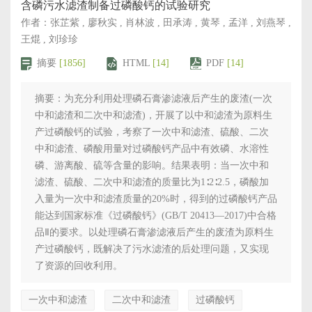
含磷污水滤渣制备过磷酸钙的试验研究
作者：张芷紫 , 廖秋实 , 肖林波 , 田承涛 , 黄琴 , 孟洋 , 刘燕琴 ,
王焜 , 刘珍珍
摘要
[1856]
HTML
[14]
PDF
[14]
摘要：为充分利用处理磷石膏渗滤液后产生的废渣(一次
中和滤渣和二次中和滤渣)，开展了以中和滤渣为原料生
产过磷酸钙的试验，考察了一次中和滤渣、硫酸、二次
中和滤渣、磷酸用量对过磷酸钙产品中有效磷、水溶性
磷、游离酸、硫等含量的影响。结果表明：当一次中和
滤渣、硫酸、二次中和滤渣的质量比为1∶2∶2.5，磷酸加
入量为一次中和滤渣质量的20%时，得到的过磷酸钙产品
能达到国家标准《过磷酸钙》(GB/T 20413—2017)中合格
品Ⅱ的要求。以处理磷石膏渗滤液后产生的废渣为原料生
产过磷酸钙，既解决了污水滤渣的后处理问题，又实现
了资源的回收利用。
一次中和滤渣
二次中和滤渣
过磷酸钙