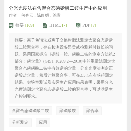
分光光度法在含聚合态磷磷酸二铵生产中的应用
作者：何春云 , 陈红娟 , 涂青
摘要
[169]
HTML
[7]
PDF
[7]
摘要：离子色谱法或离子交换树脂法测定含聚合态磷磷
酸二铵聚合率，存在检测设备昂贵或检测耗时较长的问
题。采用国家标准《磷酸一铵、磷酸二铵的测定方法第2
部分：磷含量》(GB/T 10209.2—2010)中的重量法测定含
聚合态磷磷酸二铵中有效磷的含量，分光光度法测定正
磷酸盐含量，然后计算聚合率，可在3.5 h左右获得测定
结果。实验室测试及实际生产应用结果表明，采用分光
光度法测定含聚合态磷磷酸二铵的聚合率，可以满足生
产控制要求。
含聚合态磷磷酸二铵
聚磷酸铵
聚合率
分析测定
应用