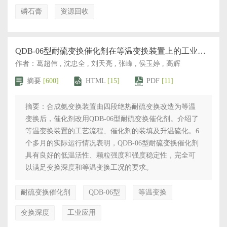
磷石膏
资源回收
QDB-06型耐硫变换催化剂在等温变换装置上的工业应用
作者：葛超伟 , 沈忠全 , 刘天亮 , 张峰 , 侯玉婷 , 高辉
摘要
[600]
HTML
[15]
PDF
[11]
摘要：合成氨变换装置由四段绝热耐硫变换改造为等温
变换后，催化剂改用QDB-06型耐硫变换催化剂。介绍了
等温变换装置的工艺流程、催化剂的装填及升温硫化。6
个多月的实际运行情况表明，QDB-06型耐硫变换催化剂
具有良好的低温活性、颗粒强度和强度稳定性，完全可
以满足变换深度和等温变换工况的要求。
耐硫变换催化剂
QDB-06型
等温变换
变换深度
工业应用