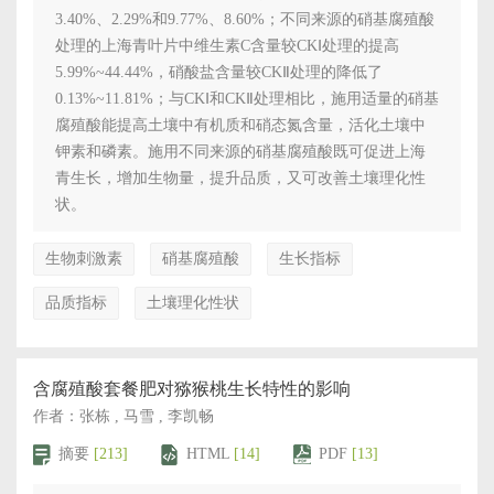
3.40%、2.29%和9.77%、8.60%；不同来源的硝基腐殖酸
处理的上海青叶片中维生素C含量较CKⅠ处理的提高
5.99%~44.44%，硝酸盐含量较CKⅡ处理的降低了
0.13%~11.81%；与CKⅠ和CKⅡ处理相比，施用适量的硝基
腐殖酸能提高土壤中有机质和硝态氮含量，活化土壤中
钾素和磷素。施用不同来源的硝基腐殖酸既可促进上海
青生长，增加生物量，提升品质，又可改善土壤理化性
状。
生物刺激素
硝基腐殖酸
生长指标
品质指标
土壤理化性状
含腐殖酸套餐肥对猕猴桃生长特性的影响
作者：张栋 , 马雪 , 李凯畅
摘要
[213]
HTML
[14]
PDF
[13]