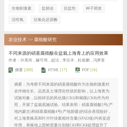
生物刺激素
盐胁迫
抗盐性
种子萌发
活性氧
抗氧化还原酶
农业技术 >> 腐殖酸研究
不同来源的硝基腐殖酸在盆栽上海青上的应用效果
作者：许美玲 , 赫可伟 , 赵洁 , 李任丰 , 杜俊鹏 , 冯梦喜
摘要
[269]
HTML
[17]
PDF
[16]
摘要：为考察不同来源的硝基腐殖酸作为生物刺激素对
农作物生长、品质及土壤理化性状的影响，以上海青为
试验对象，以粉碎后的风化煤(CKⅠ)和褐煤(CKⅡ)作为对
照，开展了盆栽底施试验。结果表明：硝基腐殖酸2号(产
地内蒙古)和硝基腐殖酸4号(产地新疆)的综合表现较好，
对上海青株高和叶片叶绿素相对含量(SPAD值)均有促进
作用，单株地上部鲜质量分别较CKⅠ和CKⅡ处理提升了