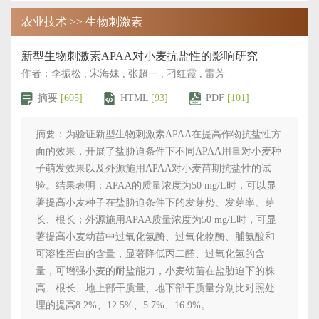
农业技术 >> 生物刺激素
新型生物刺激素APAA对小麦抗盐性的影响研究
作者：李振松 , 宋海妹 , 张超一 , 刁红霞 , 雷芳
摘要
[605]
HTML
[93]
PDF
[101]
摘要：为验证新型生物刺激素APAA在提高作物抗盐性方
面的效果，开展了盐胁迫条件下不同APAA用量对小麦种
子萌发效果以及外源施用APAA对小麦苗期抗盐性的试
验。结果表明：APAA的质量浓度为50 mg/L时，可以显
著提高小麦种子在盐胁迫条件下的发芽势、发芽率、芽
长、根长；外源施用APAA质量浓度为50 mg/L时，可显
著提高小麦幼苗中过氧化氢酶、过氧化物酶、脯氨酸和
可溶性蛋白的含量，显著降低丙二醛、过氧化氢的含
量，可增强小麦的耐盐能力，小麦幼苗在盐胁迫下的株
高、根长、地上部干质量、地下部干质量分别比对照处
理的提高8.2%、12.5%、5.7%、16.9%。