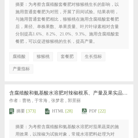
摘要：为考察含腐殖酸套餐肥对猕猴桃生长的影响，以
施用普通套餐肥为对照，开展了田间试验。结果表明，
与施用普通套餐肥相比，猕猴桃在施用含腐殖酸套餐肥
后，果径、单株果数、单果质量、叶片叶绿素相对含量
分别提高1.6%、8.2%、21.0%、9.3%。施用含腐殖酸套
餐肥，可以促进猕猴桃的生长，提高产量。
腐殖酸
猕猴桃
套餐肥
生长指标
产量指标
含腐殖酸和氨基酸水溶肥对辣椒根系、产量及果实品质的影响
作者：曹艳 , 于常海 , 张梦君 , 郭景丽
摘要
[373]
HTML
[28]
PDF
[22]
摘要：为考察含腐殖酸和氨基酸水溶肥对茄果蔬菜的施
用效果，以辣椒为试验对象，常规水溶肥料处理为对