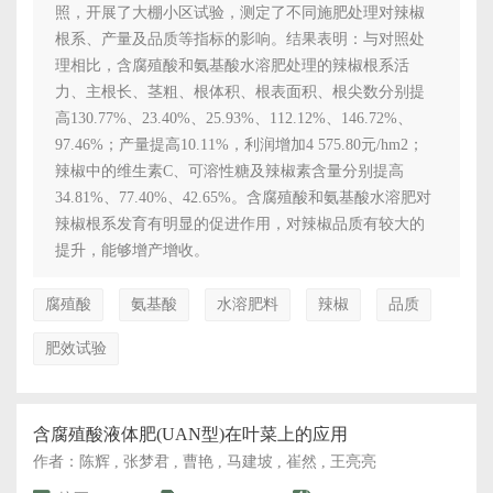
照，开展了大棚小区试验，测定了不同施肥处理对辣椒
根系、产量及品质等指标的影响。结果表明：与对照处
理相比，含腐殖酸和氨基酸水溶肥处理的辣椒根系活
力、主根长、茎粗、根体积、根表面积、根尖数分别提
高130.77%、23.40%、25.93%、112.12%、146.72%、
97.46%；产量提高10.11%，利润增加4 575.80元/hm2；
辣椒中的维生素C、可溶性糖及辣椒素含量分别提高
34.81%、77.40%、42.65%。含腐殖酸和氨基酸水溶肥对
辣椒根系发育有明显的促进作用，对辣椒品质有较大的
提升，能够增产增收。
腐殖酸
氨基酸
水溶肥料
辣椒
品质
肥效试验
含腐殖酸液体肥(UAN型)在叶菜上的应用
作者：陈辉 , 张梦君 , 曹艳 , 马建坡 , 崔然 , 王亮亮